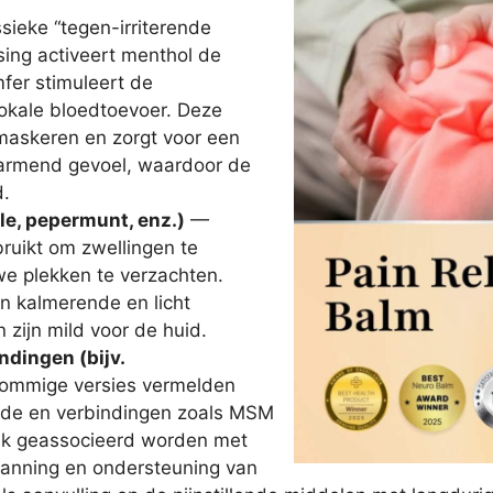
ssieke “tegen-irriterende
ssing activeert menthol de
fer stimuleert de
okale bloedtoevoer. Deze
 maskeren en zorgt voor een
armend gevoel, waardoor de
d.
le, pepermunt, enz.)
—
bruikt om zwellingen te
we plekken te verzachten.
 kalmerende en licht
zijn mild voor de huid.
ndingen (bijv.
mmige versies vermelden
ide en verbindingen zoals MSM
aak geassocieerd worden met
panning en ondersteuning van