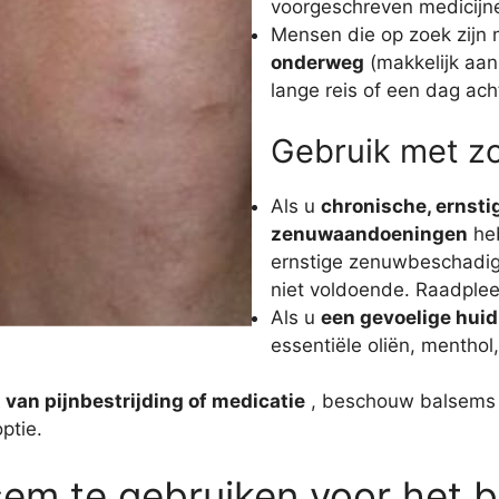
voorgeschreven medicijn
Mensen die op zoek zijn
onderweg
(makkelijk aan
lange reis of een dag ach
Gebruik met zo
Als u
chronische, ernsti
zenuwaandoeningen
heb
ernstige zenuwbeschadigin
niet voldoende. Raadplee
Als u
een gevoelige huid 
essentiële oliën, menthol,
 van pijnbestrijding of medicatie
, beschouw balsems 
ptie.
em te gebruiken voor het b