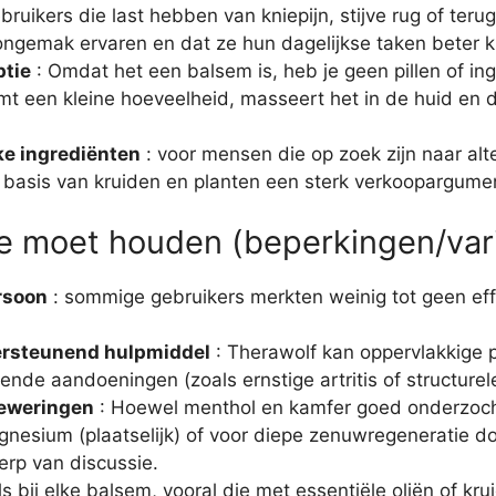
bruikers die last hebben van kniepijn, stijve rug of te
ongemak ervaren en dat ze hun dagelijkse taken beter 
ptie
: Omdat het een balsem is, heb je geen pillen of in
t een kleine hoeveelheid, masseert het in de huid en d
ke ingrediënten
: voor mensen die op zoek zijn naar alt
 op basis van kruiden en planten een sterk verkoopargume
 moet houden (beperkingen/varia
ersoon
: sommige gebruikers merkten weinig tot geen effec
ersteunend hulpmiddel
: Therawolf kan oppervlakkige pij
nde aandoeningen (zoals ernstige artritis of structure
beweringen
: Hoewel menthol en kamfer goed onderzocht zij
gnesium (plaatselijk) of voor diepe zenuwregeneratie 
rp van discussie.
s bij elke balsem, vooral die met essentiële oliën of kr