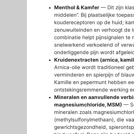
Menthol & Kamfer
— Dit zijn kla
middelen”. Bij plaatselijke toepa
koudereceptoren op de huid; kam
zenuwuiteinden en verhoogt de l
combinatie helpt pijnsignalen te
snelwerkend verkoelend of verw
onderliggende pijn wordt afgelei
Kruidenextracten (arnica, kamil
Arnica-olie wordt traditioneel ge
verminderen en spierpijn of blau
Kamille en pepermunt hebben een
ontstekingsremmende werking en 
Mineralen en aanvullende verbi
magnesiumchloride, MSM)
— So
mineralen zoals magnesiumchlor
(methylsulfonylmethaan), die v
gewrichtsgezondheid, spieronts