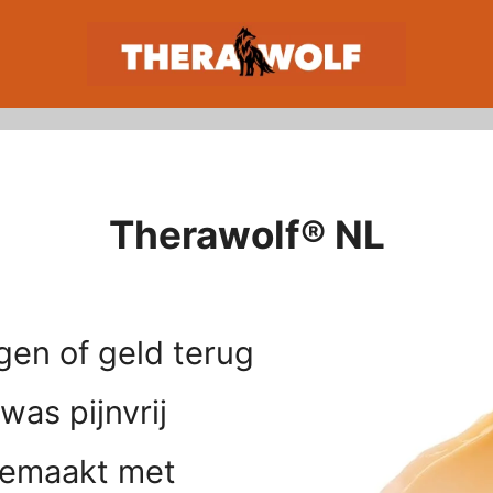
Therawolf® NL
gen of geld terug
as pijnvrij
gemaakt met