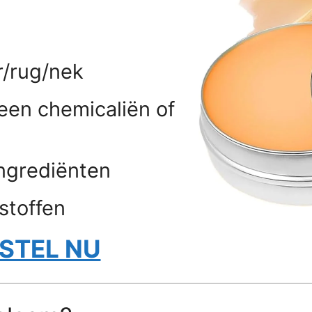
r/rug/nek
een chemicaliën of
ngrediënten
toffen
STEL NU