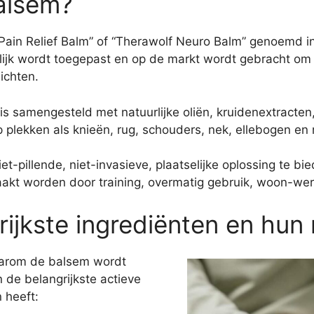
alsem?
Pain Relief Balm” of “Therawolf Neuro Balm” genoemd i
elijk wordt toegepast en op de markt wordt gebracht om 
ichten.
s samengesteld met natuurlijke oliën, kruidenextracten
p plekken als knieën, rug, schouders, nek, ellebogen en
iet-pillende, niet-invasieve, plaatselijke oplossing te 
zaakt worden door training, overmatig gebruik, woon-wer
rijkste ingrediënten en hun 
waarom de balsem wordt
jn de belangrijkste actieve
 heeft: