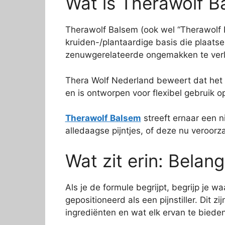
Wat is Therawolf B
Therawolf Balsem (ook wel “Therawolf 
kruiden-/plantaardige basis die plaats
zenuwgerelateerde ongemakken te verl
Thera Wolf Nederland beweert dat het i
en is ontworpen voor flexibel gebruik o
Therawolf Balsem
streeft ernaar een n
alledaagse pijntjes, of deze nu veroor
Wat zit erin: Belang
Als je de formule begrijpt, begrijp je 
gepositioneerd als een pijnstiller. Dit zi
ingrediënten en wat elk ervan te bieden